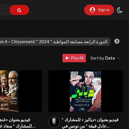
Sign In
FIVS Session 4 – Citoyenneté * 2024 * الدورة الرابعة مسابقة المواطنة
Sort by
Date
Play All
فيديو بعنوان «دياليز » للمشارك *
فيديو بعنوان «غنجا
عادل قيقة * من تونس في
للمشارك * سعاد غر