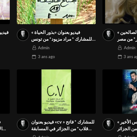
الصالحين »
فيديو بعنوان «بذور الحياة »
للمشارك * كريم جعفر* من مصر
للمشارك * مراد مزيود* من تونس
ة المواطنة
في المسابقة الدولية المواطنة
Admin
Admin
بالمهرجان الدولي Season3 FIVS
3 ans
ago
3 ans
a
س الأخير »
فيديو بعنوان «cv » للمشارك * فاتح
ف
للمشارك * عنتر تومي* من الجزائر
قلاب* من الجزائر في المسابقة
ة المواطنة
الدولية المواطنة بالمهرجان