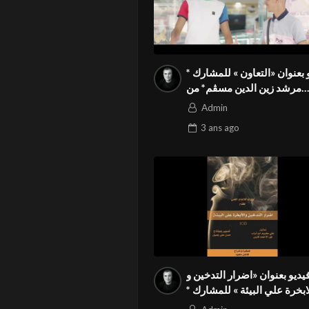
فيديو بعنوان «التعاون » للمشارك *
مرشد زين الدين مسڨم* من
الجزائر في المسابقة الدولية
Admin
المواطنة بالمهرجان الدولي
3 ans
ago
Season3 FIVS
يديو بعنوان «اضرار التدخين و
الابخرة علي البيئة » للمشارك *
فاضل ماهود الفدعن* من العراق