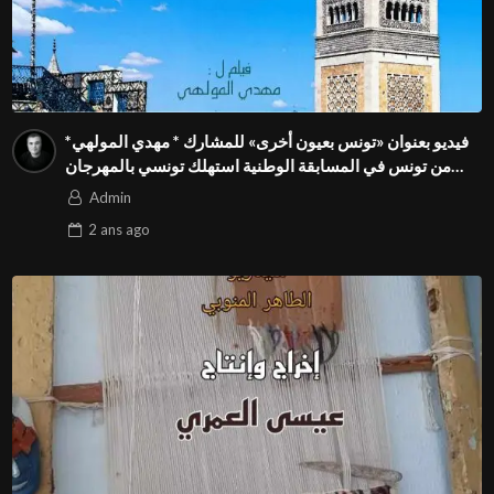
فيديو بعنوان «تونس بعيون أخرى» للمشارك * مهدي المولهي*
من تونس في المسابقة الوطنية استهلك تونسي بالمهرجان
الدولي للفيدوهات التوعوية Season 4 FIVS
Admin
2 ans
ago