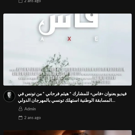
2 ans
ago
فيديو بعنوان «فاس» للمشارك * هيثم فرحاني * من تونس في
المسابقة الوطنية استهلك تونسي بالمهرجان الدولي
للفيدوهات التوعوية Season 4 FIVS
Admin
2 ans
ago