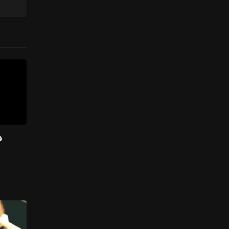
ف
المسا