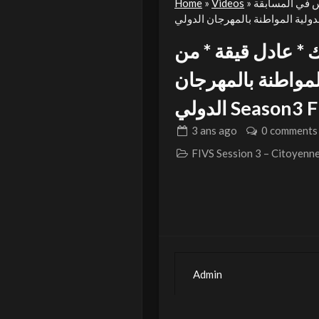
نس في المسابقة
»
Videos
»
Home
ك * عادل قيقة * من
لمواطنة بالمهرجان
ي Season3 FIVS
3 ans
ago
0 comments
Admin