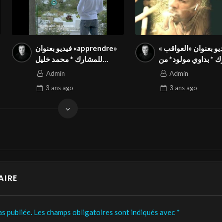
يو بعنوان «العواقب »
فيديو بعنوان «apprendre»
 * بداوي مولود* من
للمشارك * محمد خليل
 في المسابقة الدولية
فطناسي * من تونس في
Admin
Admin
نة بالمهرجان الدولي
المسابقة الدولية المواطنة
3 ans
ago
3 ans
ago
Season3 FIVS
بالمهرجان الدولي Season3
FIVS
AIRE
s publiée.
Les champs obligatoires sont indiqués avec
*