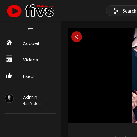
َAccueil
Videos
Liked
Admin
455 Videos