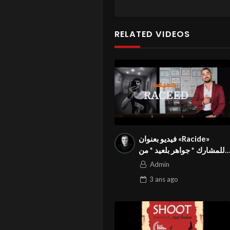
RELATED VIDEOS
فيديو بعنوان «Racide»
للمشارك * جواهر بلعيد * من
تونس في المسابقة الدولية
Admin
المواطنة بالمهرجان الدولي
3 ans
ago
Season3 FIVS