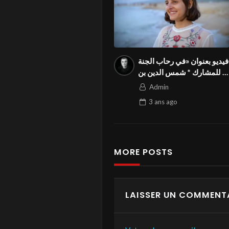
فيديو بعنوان «في رحاب الجنة
» للمشارك * شمس الدين بن
احمد * من تونس في
Admin
المسابقة الوطنية استهلك
3 ans
ago
تونسي بالمهرجان الدولي
Season3 FIVS
MORE POSTS
LAISSER UN COMMENT