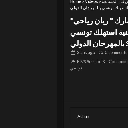
نس في المسابقة
»
Videos
»
Home
شارك * ريان رياحي*
نية استهلك تونسي
Se
3 ans
ago
0 comments
FIVS Sessi * الدورة الثالثة مسابقة إستهلك
تونسي
Admin