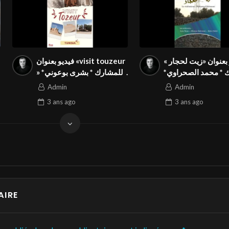
بعنوان «زيت لحجار »
فيديو بعنوان «visit touzeur
 * محمد الصحراوي*
» للمشارك * بشرى بوعوني*
من تونس في المسابقة
من تونس في المسابقة
Admin
Admin
طنية استهلك تونسي
الوطنية استهلك تونسي
3 ans
ago
3 ans
ago
بالمهرجان الدولي Season3
بالمهرجان الدولي Season3
FIVS
FIVS
AIRE