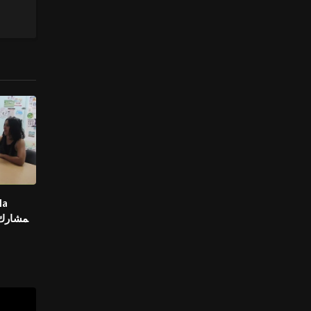
المسا
تونس