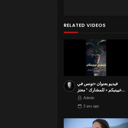
RELATED VIDEOS
فيديو بعنوان «تونس في
عيينيكم » للمشارك * معتز
العوني* من تونس في
Admin
المسابقة الوطنية استهلك
3 ans
ago
تونسي بالمهرجان الدولي
Season3 FIVS