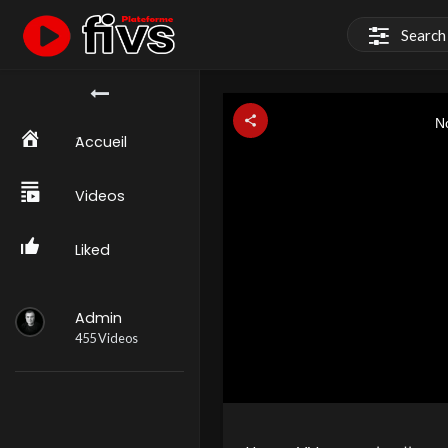
This
is
a
No
modal
window.
َAccueil
Videos
Liked
Admin
455 Videos