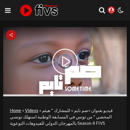
Video
Play
Player
is
loading.
Video
فيديو بعنوان «صم تايم » للمشارك * هيثم
»
Videos
»
Home
المحضي * من تونس في المسابقة الوطنية استهلك تونسي
بالمهرجان الدولي للفيدوهات التوعوية Season 4 FIVS