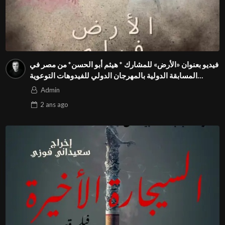
فيديو بعنوان «الأرض» للمشارك * هيثم أبو الحسن* من مصر في
المسابقة الدولية بالمهرجان الدولي للفيدوهات التوعوية
Season 4 FIVS
Admin
2 ans
ago