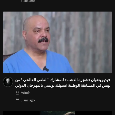
3 ans
ago
فيديو بعنوان «شجرة الذهب » للمشارك * لطفي الفالحي * من
تونس في المسابقة الوطنية استهلك تونسي بالمهرجان الدولي
Season3 FIVS
Admin
3 ans
ago