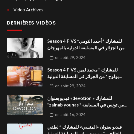
Video Archives
DERNIÈRES VIDÉOS
Season 4 FIVS للمشارك * أحمد التومي*
من الجزائر في المسابقة الدولية بالمهرجان
الدولي للفيدوهات التوعوية«Dark Life
on
août 29, 2024
»فيديو بعنوان
Season 4 FIVS للمشارك * محمد لمين
بولوح * من الجزائر في المسابقة الدولية
بالمهرجان الدولي للفيدوهات
on
août 29, 2024
التوعوية«Pizza express »فيديو بعنوان
فيديو بعنوان «devotion » للمشارك
*zainab younas * من تونس في المسابقة
الدولية بالمهرجان الدولي للفيدوهات
on
août 16, 2024
التوعوية Season 4 FIVS
فيديو بعنوان «المنسي» للمشارك * لطفي
الفالحي * من تونس في المسابقة الدولية