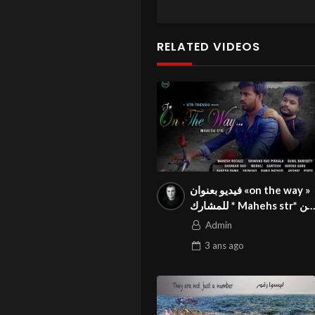
RELATED VIDEOS
فيديو بعنوان «on the way »
للمشارك * Mahehs str* من
الهند في المسابقة الدولية
Admin
المواطنة بالمهرجان الدولي
3 ans
ago
Season3 FIVS