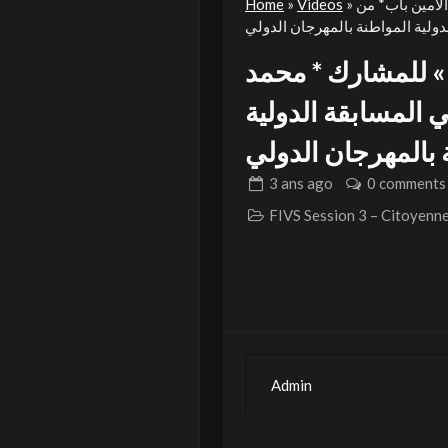
الأمين باب* من
»
Videos
»
Home
 » للمشارك * محمد
ي المسابقة الدولية
3 ans
ago
0 comments
Admin