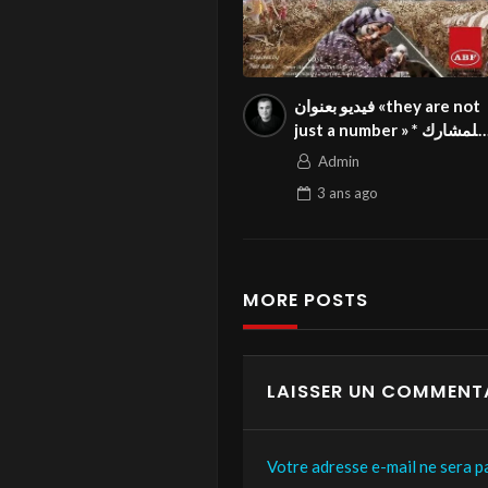
فيديو بعنوان «they are not
just a number » للمشارك *
نور القيصي* من السويد في
Admin
المسابقة الدولية المواطنة
3 ans
ago
بالمهرجان الدولي Season3
FIVS
MORE POSTS
LAISSER UN COMMENT
Votre adresse e-mail ne sera pa