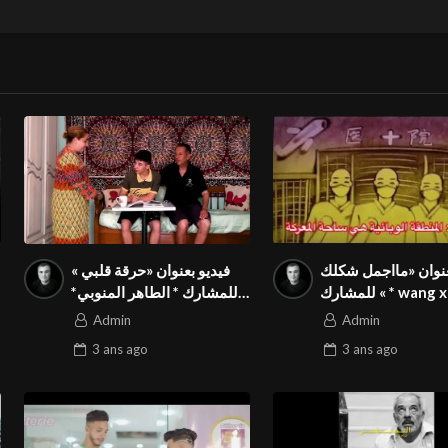
عنوان «مااجمل شكلك
فيديو بعنوان «حرقة قلبي »
» للمشارك * wang xin* من
للمشارك * الطاهر المنوبي*
في المسابقة الدولية
من تونس في المسابقة
Admin
Admin
نة بالمهرجان الدولي
الدولية المواطنة بالمهرجان
3 ans
ago
3 ans
ago
Season3 FIVS
الدولي Season3 FIVS