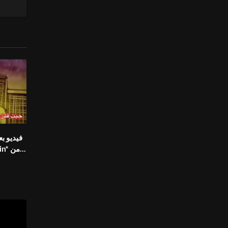
فيديو ب
الصين 
المواط