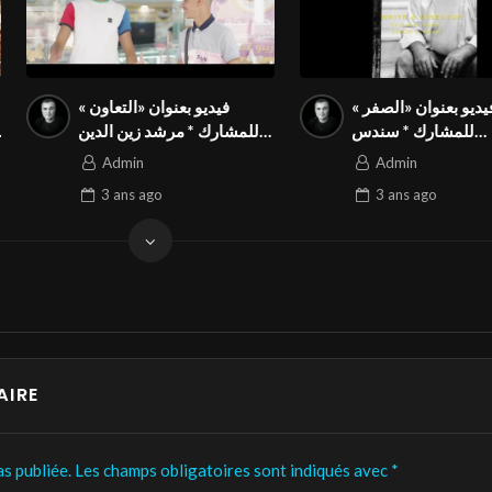
يديو بعنوان «الصفر »
فيديو بعنوان «التعاون »
للمشارك * سندس
للمشارك * مرشد زين الدين
السميرات* من الأردن في
مسڨم* من الجزائر في
Admin
Admin
بقة الدولية المواطنة
المسابقة الدولية المواطنة
3 ans
ago
3 ans
ago
بالمهرجان الدولي Season3
بالمهرجان الدولي Season3
FIVS
FIVS
AIRE
s publiée.
Les champs obligatoires sont indiqués avec
*