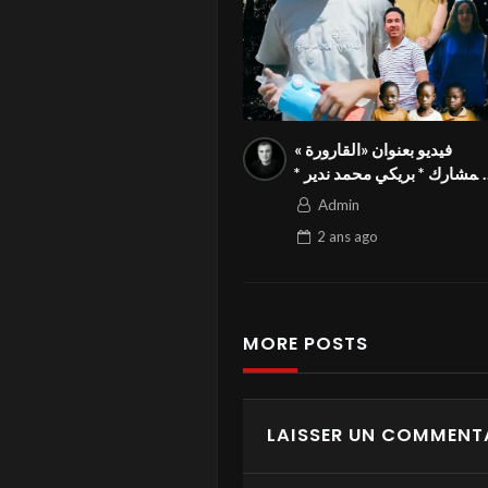
فيديو بعنوان «القارورة »
لمشارك * بريكي محمد ندير *
من الجزائر في المسابقة
Admin
الدولية بالمهرجان الدولي
2 ans
ago
للفيدوهات التوعوية Season
4 FIVS
MORE POSTS
LAISSER UN COMMENT