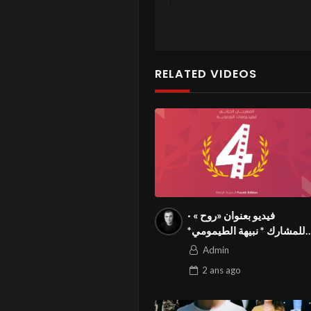
RELATED VIDEOS
· فيديو بعنوان «روح »
للمشارك * نبيهة الطيمومي*
من تونس في المسابقة
Admin
الدولية بالمهرجان الدولي
2 ans
ago
للفيدوهات التوعوية Season
4 FIVS