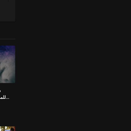
ف
للمش
الدولي