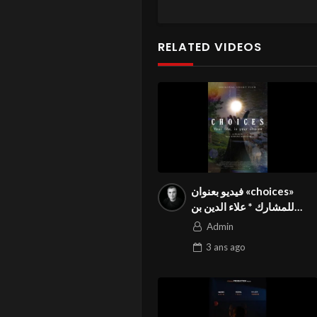
RELATED VIDEOS
فيديو بعنوان «choices»
للمشارك * علاء الدين بن
عالية* من الجزائر في
Admin
المسابقة الدولية المواطنة
3 ans
ago
بالمهرجان الدولي Season3
FIVS