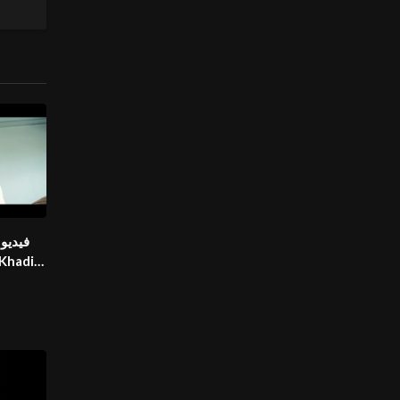
فيديو
المواط