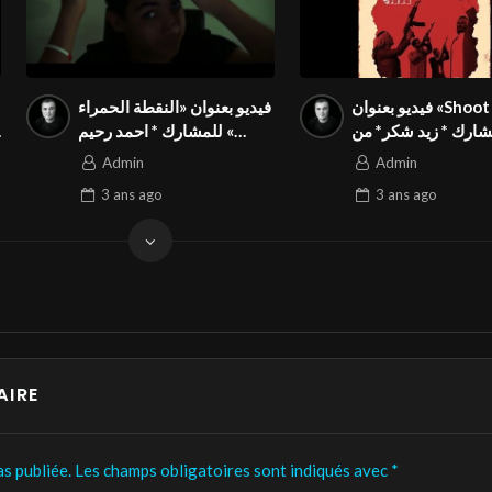
فيديو بعنوان «Shoot »
فيديو بعنوان «النقطة الحمراء
شارك * زيد شكر* من
» للمشارك * احمد رحيم
في المسابقة الدولية
البغدادي* من العراق في
Admin
Admin
نة بالمهرجان الدولي
المسابقة الدولية المواطنة
3 ans
ago
3 ans
ago
Season3 FIVS
بالمهرجان الدولي Season3
FIVS
AIRE
s publiée.
Les champs obligatoires sont indiqués avec
*