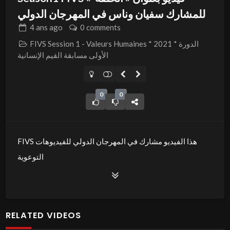
للمشارك سفيان وناس في المهرجان الدولي ⁨⁩⁩
4 ans
ago
0 comments
FIVS Session 1 - Valeurs Humaines * 2021 * الدورة
الأولى مسابقة القيم الإنسانية
0
0
FIVS هذا الفيديو مشارك في المهرجان الدولي للفيديوهات
التوعوية
بعنوان « انوار » ضمن المسابقة الدولية القيم الانسانية – دورة
2021 بمدينة سوسة جوهرة الساحل.
موضوع الفيديو
RELATED VIDEOS
تعاون المحتاج و تاقف معاه هدا موش مزية اما واجب