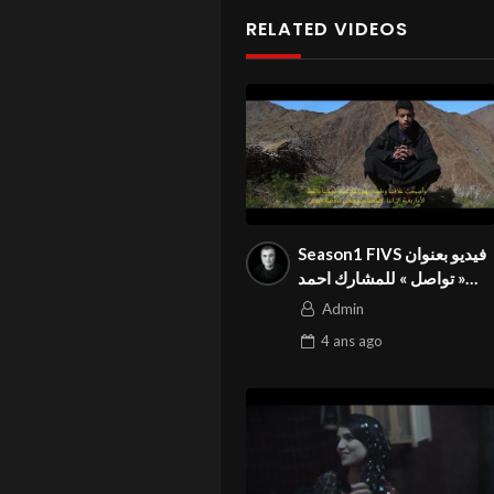
RELATED VIDEOS
Season1 FIVS فيديو بعنوان
« تواصل » للمشارك احمد
امين المومهيل في المهرجان
Admin
الدولي⁩
4 ans
ago