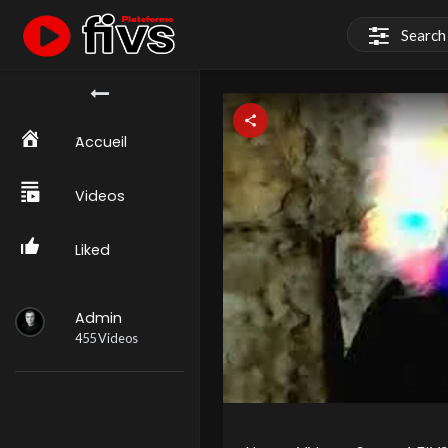
َAccueil
Videos
Liked
Admin
455 Videos