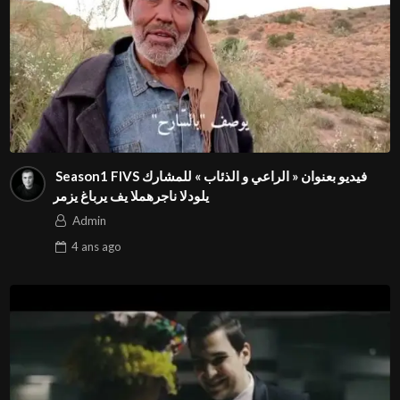
⁨ Season1 FIVS فيديو بعنوان « الراعي و الذئاب » للمشارك
رمزي غابري في المهرجان الدولي⁩⁩
Admin
4 ans
ago