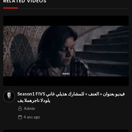
RELATED VIDEOS
معانات ذوي الاحتياجات الخاصة في المشاغل الحياتية اليومية
Admin
Season1 FIVS فيديو بعنوان « العنف » للمشارك هذيلي غاني
في المهرجان الدولي⁩
Admin
4 ans
ago