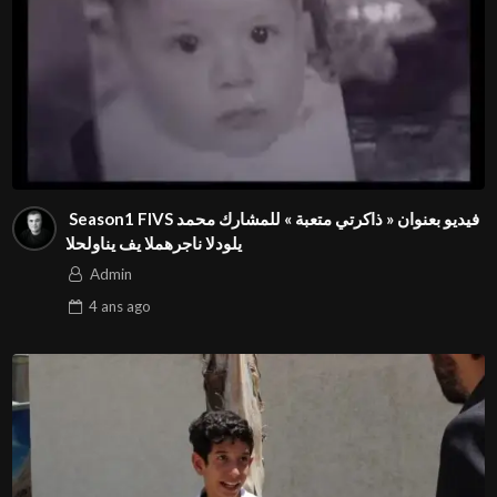
⁨ Season1 FIVS فيديو بعنوان « ذاكرتي متعبة » للمشارك محمد
الحلواني في المهرجان الدولي⁩⁩
Admin
4 ans
ago