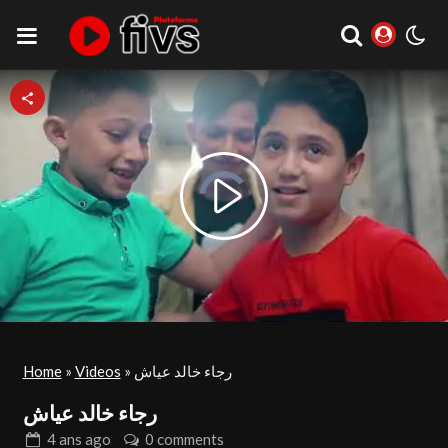
Video
Play
Player
is
loading.
Video
Home
»
Videos
»
رجاء خالد عياش
رجاء خالد عياش
4 ans
ago
0 comments