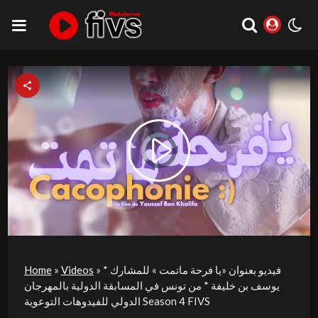
Video
Play
Player
is
loading.
Video
فيديو بعنوان «يا فرحة ماتمت » للمشارك *
»
Videos
»
Home
يوسف بن خليفة * من تونس في المسابقة الدولية بالمهرجان
الدولي للفيدوهات التوعوية Season 4 FIVS