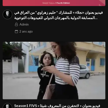
فيديو بعنوان «نجلاء » للمشارك * حليم زهراوي* من العراق في
المسابقة الدولية بالمهرجان الدولي للفيدوهات التوعوية
Season 4 FIVS
Admin
2 ans
ago
Season1 FIVS فيديو بعنوان « لاتحقرن من المعروف شيئا »