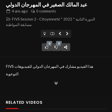
عبد المالك الصغير في المهرجان الدولي
4 ans
ago
0 comments
FIVS Session 2 - Citoyenneté * 2022 * الدورة الثانية
مسابقة المواطنة
0
0
FIVS هذا الفيديو مشارك في المهرجان الدولي للفيديوهات
التوعوية
بعنوان «كفاح» ضمن المسابقة الدولية في دورتها الثانية مسابقة
المواطنة- دورة 2022 بمدينة سوسة جوهرة الساحل.
الموضوع
RELATED VIDEOS
يصور الفيديو اهمية المجتمع المدني و كيف تدخل للاهتمام بطفل و