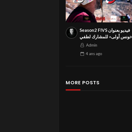
Season2 FIVS فيديو بعنوان
«ونس أولى» للمشارك لطفي
الحي من تونس في المهرجان
Admin
الدولي
4 ans
ago
MORE POSTS