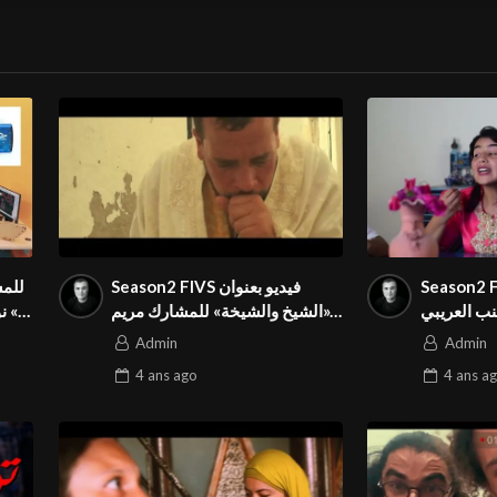
Season2 FIVS بعنوان
Season2 FIVS فيديو بعنوان
ب العريبي
«الشيخ والشيخة» للمشارك مريم
«
ان الدولي
العياري من تونس في المهرجان
فيديو بعنو
Admin
Admin
الدولي
4 ans
ago
4 ans
ag