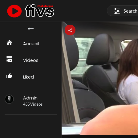
َAccueil
Videos
Liked
Admin
455 Videos