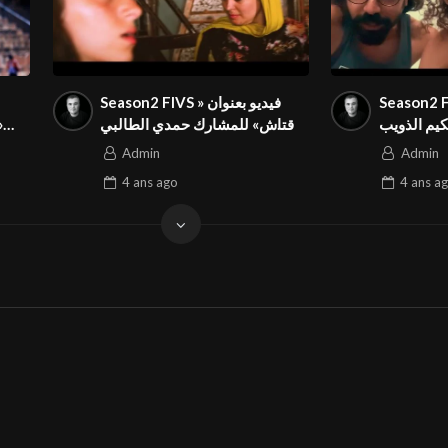
Season2 FIVS بعنوان
Season2 FIVS فيديو بعنوان «
ك حكيم الذويب
وقتاش» للمشارك حمدي الطالبي
ت
ان الدولي
في المهرجان الدولي
الف
Admin
Admin
4 ans
ago
4 ans
ag