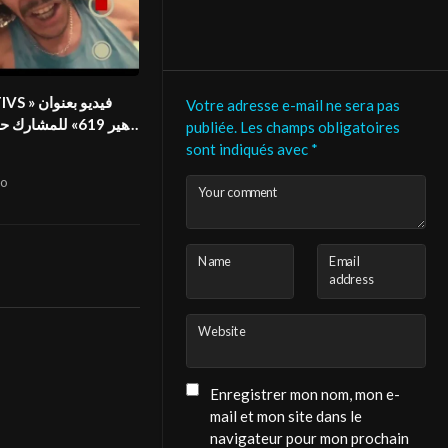
فيديو  «
Votre adresse e-mail ne sera pas
زهير 619» للمشار
publiée.
Les champs obligatoires
في المهرج
sont indiqués avec
*
o
Your comment
Name
Email
address
Website
Enregistrer mon nom, mon e-
mail et mon site dans le
navigateur pour mon prochain