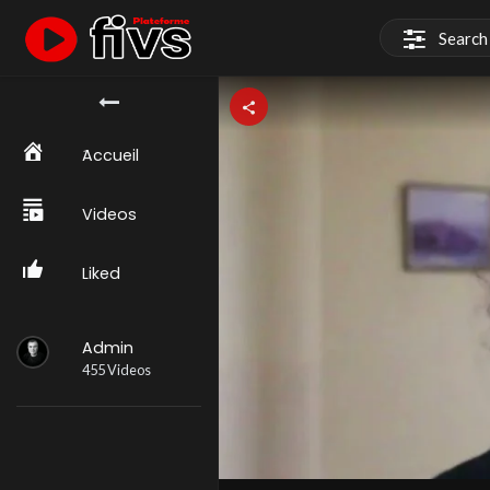
َAccueil
Videos
Liked
Admin
455 Videos