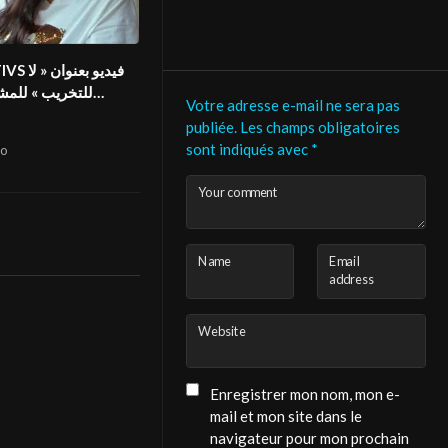
فيديو بعن
للتخريب » للم
Votre adresse e-mail ne sera pas
معيوف في المهرج
publiée.
Les champs obligatoires
sont indiqués avec
*
o
Your comment
Name
Email
address
Website
Enregistrer mon nom, mon e-
mail et mon site dans le
navigateur pour mon prochain