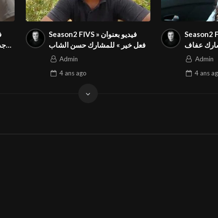
Season2 FIVS وان « لا
Season2 FIVS فيديو بعنوان «
شارك عفاف
فعل خير » للمشارك حسن الشاب
جذ
ان الدولي
في المهرجان الدولي
Admin
Admin
4 ans
ago
4 ans
ag