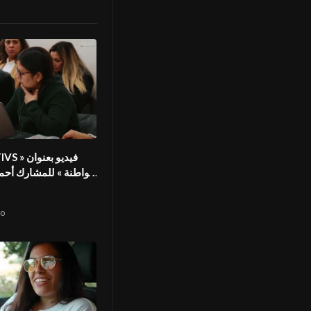
فيديو  «
مواطنة » للمشارك أحم
المهر
o