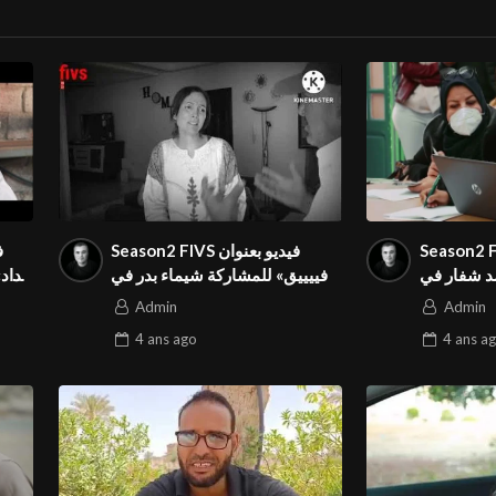
Season2 FIVS بعنوان
Season2 FIVS فيديو بعنوان
د شفار في
«فييييق» للمشاركة شيماء بدر في
حداد
جان الدولي
المهرجان الدولي
Admin
Admin
4 ans
ago
4 ans
ag