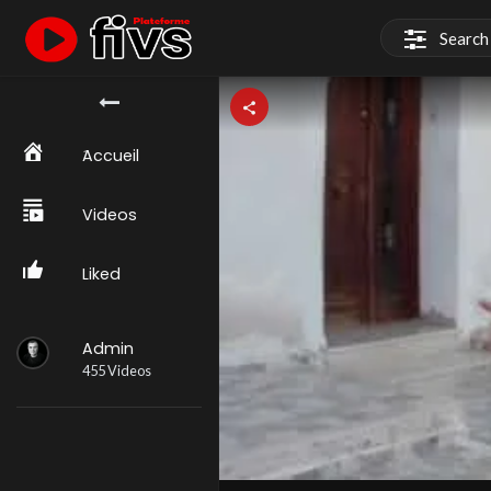
َAccueil
Videos
Liked
Admin
455 Videos