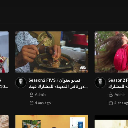
Seas فيديو بعنوان
Season2 FIVS فيديو بعنوان «
ة» للمشارك
دورة في المدينة» للمشارك غيث
ن تونس في
الورغمي في المهرجان الدولي
Admin
Admin
جان الدولي
4 ans
ago
4 ans
ag