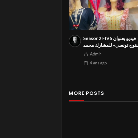
Season2 FIVS فيديو بعنوان
نتوج تونسي» للمشارك محمد
باديس ابراهيم من تونس في
Admin
المهرجان الدولي
4 ans
ago
MORE POSTS