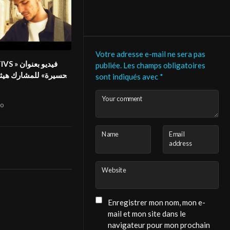
Votre adresse e-mail ne sera pas
on2 FIVS
publiée.
Les champs obligatoires
حسيرة» للمشارك هيثم
sont indiqués avec
*
في المهرج
Your comment
o
Name
Email
address
Website
Enregistrer mon nom, mon e-
mail et mon site dans le
navigateur pour mon prochain