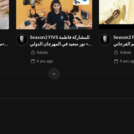
Seas فيديو بعنوان «
Season2 FIVS للمشاركة فاطمة
 الفرحاني
نور سعيد في المهرجان الدولي «
«م
ان الدولي
SUCCESS STORY » فيديو بعنوان
Admin
Admin
4 ans
ago
4 ans
ag