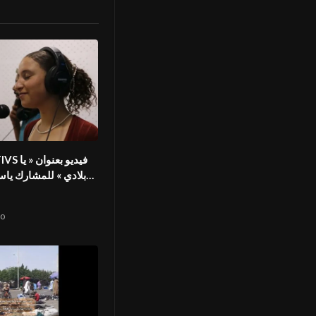
son2 FIVS
بلادي » للمشارك يا
في المهرج
o