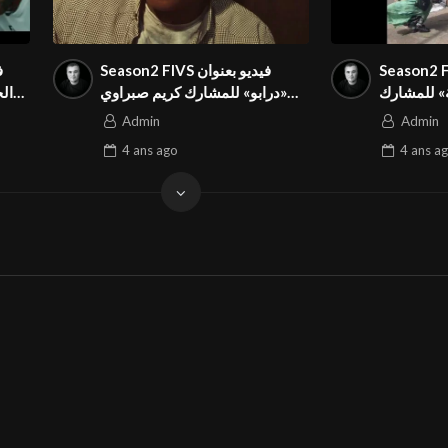
Seas فيديو بعنوان
Season2 FIVS فيديو بعنوان
ة» للمشارك
«درابو» للمشارك كريم صبراوي
ال
بناء الشعب
في المهرجان الدولي
من 
Admin
Admin
جان الدولي
4 ans
ago
4 ans
ag