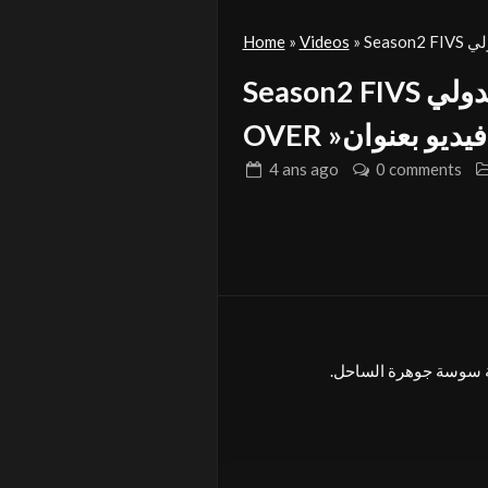
Home
»
Videos
»
Season2 FIVS في المهرجان الدولي Dir sharvi للمشارك « DO
OVER »فيديو بعنوان
4 ans
ago
0 comments
Admin