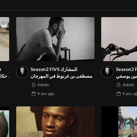
Sea فيديو بعنوان « يا
Season2 FIVS للمشارك
سين يوسفي
مصظفى بن غرنوط في المهرجان
حكاي
ان الدولي
الدولي «I wont come » فيديو
Admin
Admin
بعنوان
4 ans
ago
4 ans
ag