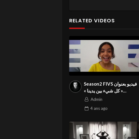
الموضوع
RELATED VIDEOS
يصور الفيديو قيم الايثار و التآخي
Season2 FIVS فيديو بعنوان
« كل شيء بين يدينا »
للمشارك محمد عياض
Admin
معيتيق في المهرجان الدولي
4 ans
ago
Admin