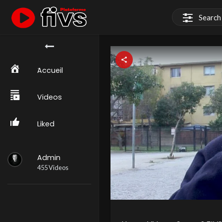
َAccueil
Videos
Liked
Admin
455 Videos