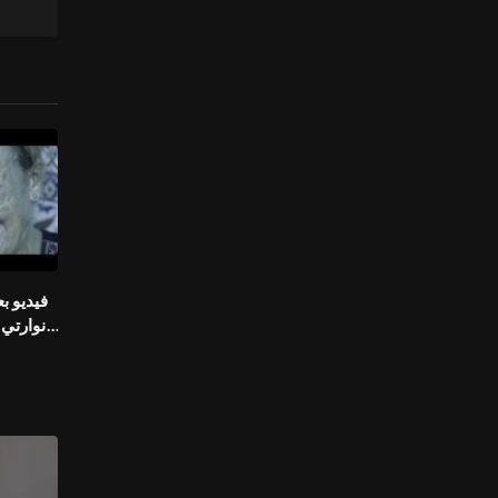
نوارتي »
نصر 