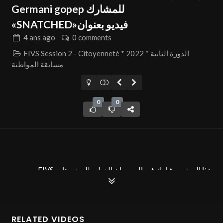
Germani gopep للمشارك
«SNATCHED»فيديو بعنوان
4 ans
ago
0 comments
FIVS Session 2 - Citoyenneté * 2022 * الدورة الثانية
مسابقة المواطنة
0
0
FIVS هذا الفيديو مشارك في المهرجان الدولي للفيديوهات
التوعوية
.ضمن المسابقة الدولية في دورتها الثانية مسابقة المواطنة- دورة
2022 بمدينة سوسة جوهرة الساحل «SNATCHED» بعنوان
RELATED VIDEOS